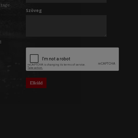
ttage
Szöveg
d
Elküld