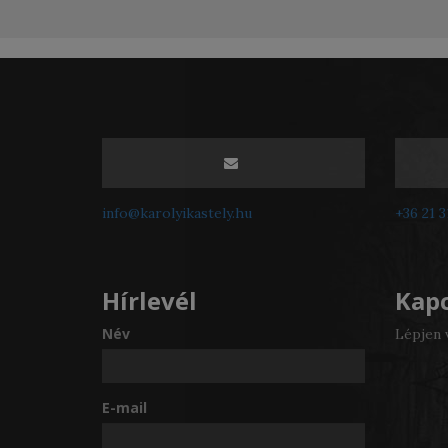
info@karolyikastely.hu
+36 21 
Hírlevél
Kapc
Név
Lépjen 
E-mail