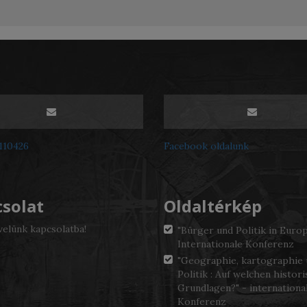
3110426
Facebook oldalunk
solat
Oldaltérkép
velünk kapcsolatba!
"Bürger und Politik in Europ
Internationale Konferenz
"Geographie, kartographie
Politik : Auf welchen histor
Grundlagen?" - internationa
Konferenz