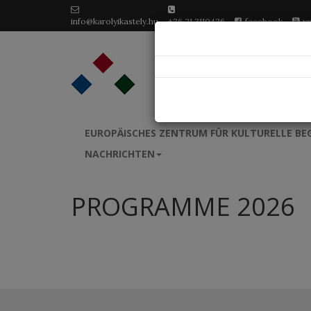
info@karolyikastely.hu
+36 21 3110426
facebook
y
EUROPÄISCHES ZENTRUM FÜR KULTURELLE B
NACHRICHTEN
PROGRAMME 2026