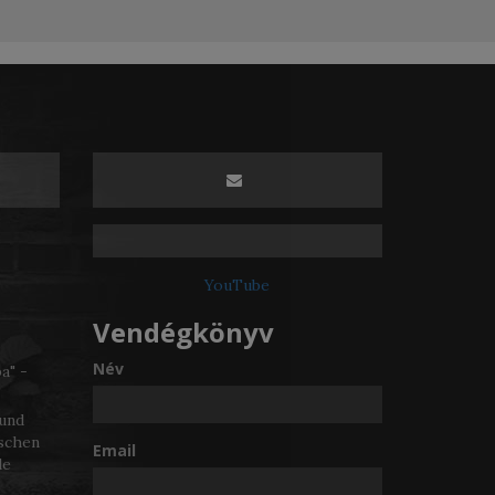
YouTube
Vendégkönyv
Név
a" -
 und
ischen
Email
le