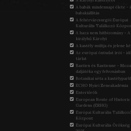
A Károlyi Kastélyról
A babák mindennapi élete - 
babakiállítás
A fehérvárcsurgói Európai
Kulturális Találkozó Közpo
A haza nem hitbizomány - A
királyhű Károlyi
A kastély múltja és jelene 
Az európai öntudat írói - id
tárlat
Bastien és Bastienne - Moza
daljátéka egy felvonásban
Botanikai séta a kastélypar
ECHO Nyári Zeneakadémia
Enteriőrök
European Route of Historic
Gardens (ERHG)
Európai Kulturális Találkoz
Központ
Európai Kulturális Örökség 