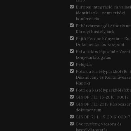
2025
Európai integráció és vallási
identitások - nemzetközi
konferencia
Fehérvárcsurgói Arborétum
Károlyi Kastélypark
Fejtő Ferenc Könyvtár - Eu
Dokumentációs Központ
Fel a titkos lépcsőn! - Vezet
könyvtárlátogatás
Felújítás
Fotók a kastélyparkból (16.
Dísznövény és Kertművésze
Napok)
Fotók a kastélyparkból (feb
GINOP 7.1.1-15-2016-00017
GINOP 7.1.1-2015 Közbeszer
dokumentum
GINOP-7.1.1.-15-2016-00017
Gyertyafény, vacsora és
kastélylátogatás