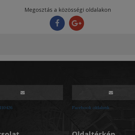
Megosztás a közösségi oldalakon
3110426
Facebook oldalunk
solat
Oldaltérkép