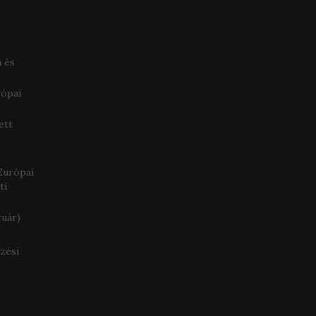
 és
rópai
ett
 Európai
ti
ruár)
zési