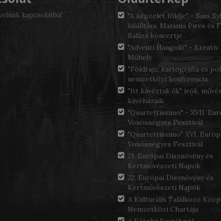
velünk kapcsolatba!
"A képzelet földje" - Sass Sy
kiállítása, Mariana Pires és F
Balázs koncertje
"Adventi Hangoló" - Kreatív
Műhely
"Földrajz, kartográfia és pol
nemzetközi konferencia
"Itt kávéztak ők" írók, művé
kávéházaik
"Quartettissimo" - XVII. Eur
Vonósnégyes Fesztivál
"Quartettissimo" XVI. Európ
Vonósnégyes Fesztivál
21. Európai Dísznövény és
Kertművészeti Napok
22. Európai Dísznövény és
Kertművészeti Napok
A Kulturális Találkozó Köz
Nemzetközi Chartája