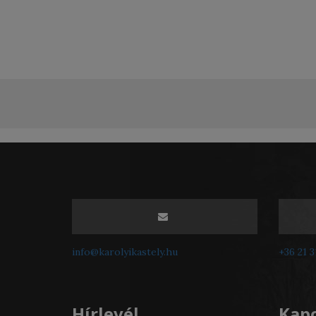
info@karolyikastely.hu
+36 21 
Hírlevél
Kapc