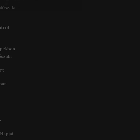
időszaki
ntról
képekben
őszaki
rt
kban
ó
Napjai