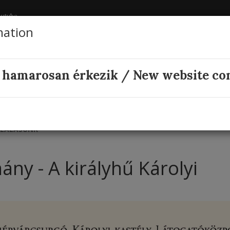
outube
mation
KÁROLYI KASTÉLY
Állandó programok
 hamarosan érkezik / New website co
S TALÁLKOZÓ KÖZPONT
HÍREK
GINOP 7.1.1-15-2016-00017
017
FEHÉRVÁRCSURGÓI ARBORÉTUM ÉS KÁROLYI KASTÉLYPAR
LLALÁSUNK
ny - A királyhű Károlyi