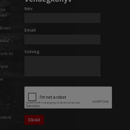
Név
lvia
ülei
 Zenei
Email
itika" -
Szöveg
szek és
ópai
ai
pontok
Elküld