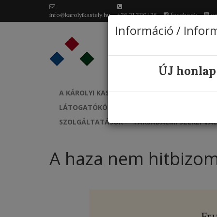
info@karolyikastely.hu
+36 21 3110426
facebook
y
Információ / Infor
ÚJ honlap
A KÁROLYI KASTÉLYRÓL
EURÓPAI KULTURÁLI
LÁTOGATÓKÖZPONT GINOP 7.1.1.-15-2016-00
SZOLGÁLTATÁSOK
TÁRSADALMI SZEREPVÁ
A haza nem hitbizomá