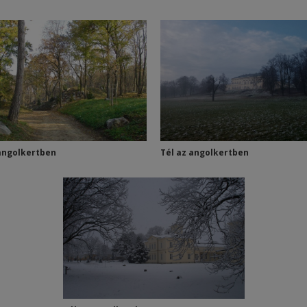
angolkertben
Tél az angolkertben