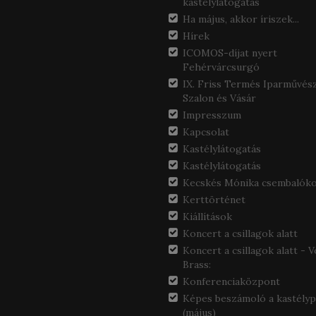
kastélylátogatás
Ha május, akkor íriszek...
Hírek
ICOMOS-díjat nyert
Fehérvárcsurgó
IX. Friss Termés Iparművész
Szalon és Vásár
Impresszum
Kapcsolat
Kastélylátogatás
Kastélylátogatás
Kecskés Mónika csembalóko
Kerttörténet
Kiállítások
Koncert a csillagok alatt
Koncert a csillagok alatt - V
Brass:
Konferenciaközpont
Képes beszámoló a kastélyp
(május)