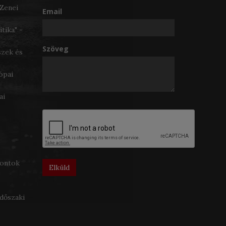
 Zenei
Email
itika" -
Szöveg
szek és
ópai
ai
pontok
Elküld
időszaki