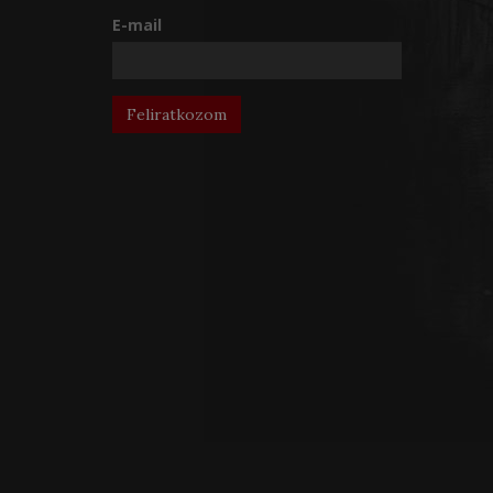
E-mail