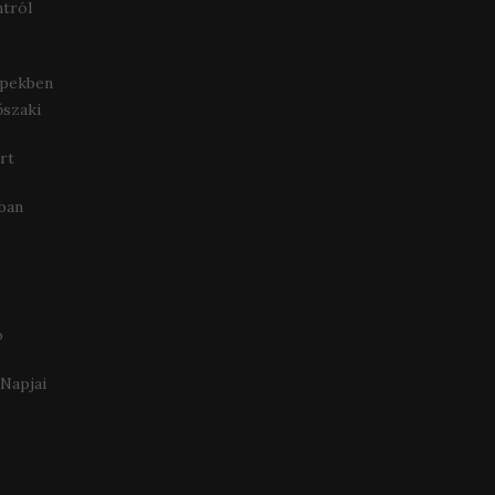
ntról
képekben
őszaki
rt
kban
ó
Napjai