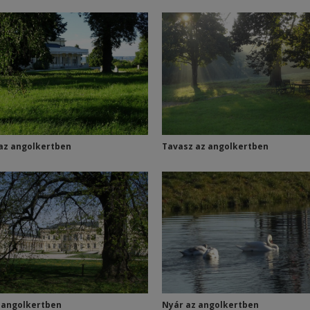
az angolkertben
Tavasz az angolkertben
 angolkertben
Nyár az angolkertben