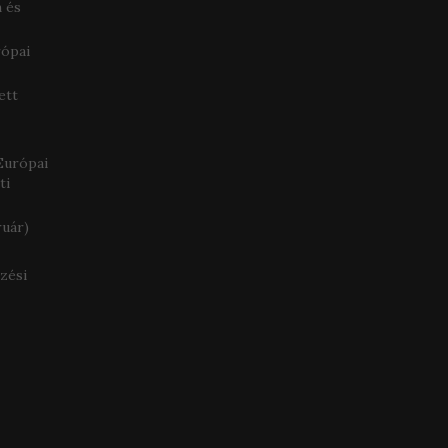
 és
rópai
ett
 Európai
ti
ruár)
zési