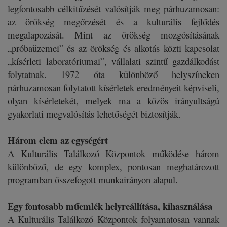
legfontosabb célkitűzését valósítják meg párhuzamosan:
az örökség megőrzését és a kulturális fejlődés
megalapozását. Mint az örökség mozgósításának
„próbaüzemei” és az örökség és alkotás közti kapcsolat
„kísérleti laboratóriumai”, vállalati szintű gazdálkodást
folytatnak. 1972 óta különböző helyszíneken
párhuzamosan folytatott kísérletek eredményeit képviseli,
olyan kísérletekét, melyek ma a közös irányultságú
gyakorlati megvalósítás lehetőségét biztosítják.
Három elem az egységért
A Kulturális Találkozó Központok működése három
különböző, de egy komplex, pontosan meghatározott
programban összefogott munkairányon alapul.
Egy fontosabb műemlék helyreállítása, kihasználása
A Kulturális Találkozó Központok folyamatosan vannak