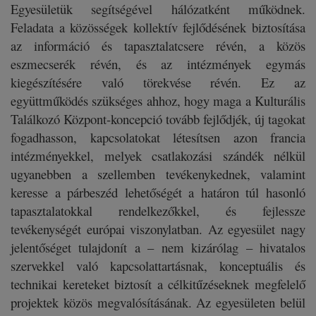
Egyesületük segítségével hálózatként működnek.
Feladata a közösségek kollektív fejlődésének biztosítása
az információ és tapasztalatcsere révén, a közös
eszmecserék révén, és az intézmények egymás
kiegészítésére való törekvése révén. Ez az
együttműködés szükséges ahhoz, hogy maga a Kulturális
Találkozó Központ-koncepció tovább fejlődjék, új tagokat
fogadhasson, kapcsolatokat létesítsen azon francia
intézményekkel, melyek csatlakozási szándék nélkül
ugyanebben a szellemben tevékenykednek, valamint
keresse a párbeszéd lehetőségét a határon túl hasonló
tapasztalatokkal rendelkezőkkel, és fejlessze
tevékenységét európai viszonylatban. Az egyesület nagy
jelentőséget tulajdonít a – nem kizárólag – hivatalos
szervekkel való kapcsolattartásnak, konceptuális és
technikai kereteket biztosít a célkitűzéseknek megfelelő
projektek közös megvalósításának. Az egyesületen belül