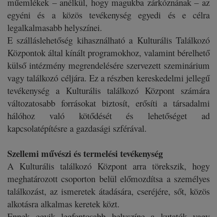
műemlékek – anélkül, hogy magukba zárkóznának – az
egyéni és a közös tevékenység egyedi és e célra
legalkalmasabb helyszínei.
E szálláslehetőség kihasználható a Kulturális Találkozó
Központok által kínált programokhoz, valamint bérelhető
külső intézmény megrendelésére szervezett szeminárium
vagy találkozó céljára. Ez a részben kereskedelmi jellegű
tevékenység a Kulturális találkozó Központ számára
változatosabb forrásokat biztosít, erősíti a társadalmi
hálóhoz való kötődését és lehetőséget ad
kapcsolatépítésre a gazdasági szférával.
Szellemi művészi és termelési tevékenység
A Kulturális találkozó Központ arra törekszik, hogy
meghatározott csoporton belül előmozdítsa a személyes
találkozást, az ismeretek átadására, cseréjére, sőt, közös
alkotásra alkalmas keretek közt.
Ennek egyik legfontosabb helyszíne a kutatók vagy