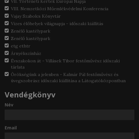
VII. Történeti Kertek Európai Napja
VIII. Nemzetközi Műemlékvédelmi Konferencia
Vajay Szabolcs Könyvtár
Vizes élőhelyek világnapja - időszaki kiállítás
Zenélő kastélypark
Zenélő kastélypark
etg ethtr
Árnyékszínház
Évszakokon át - Villásek Tibor festőművész időszaki
tárlata
Örökségünk a jelenben - Kalmár Pál festőművész és
üvegszobrász időszaki kiállítása a Látogatóközpontban
Vendégkönyv
Név
Email