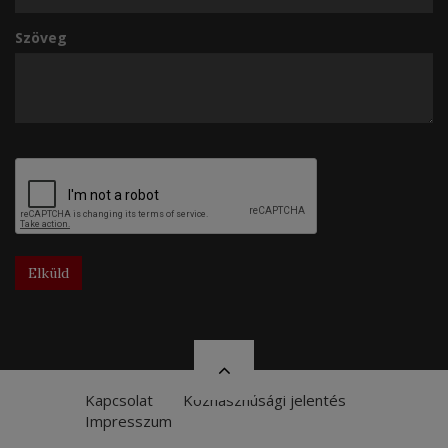
Szöveg
Elküld
Kapcsolat
Közhasznúsági jelentés
Impresszum