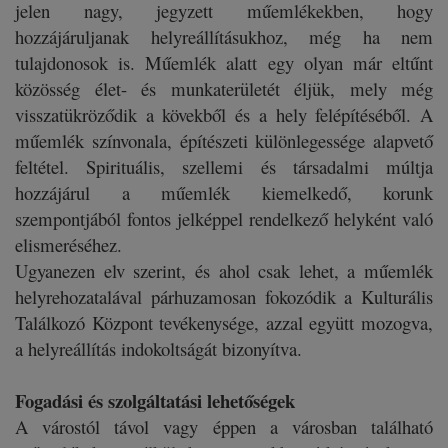
jelen nagy, jegyzett műemlékekben, hogy
hozzájáruljanak helyreállításukhoz, még ha nem
tulajdonosok is. Műemlék alatt egy olyan már eltűnt
közösség élet- és munkaterületét éljük, mely még
visszatükröződik a kövekből és a hely felépítéséből. A
műemlék színvonala, építészeti különlegessége alapvető
feltétel. Spirituális, szellemi és társadalmi múltja
hozzájárul a műemlék kiemelkedő, korunk
szempontjából fontos jelképpel rendelkező helyként való
elismeréséhez.
Ugyanezen elv szerint, és ahol csak lehet, a műemlék
helyrehozatalával párhuzamosan fokozódik a Kulturális
Találkozó Központ tevékenysége, azzal együtt mozogva,
a helyreállítás indokoltságát bizonyítva.
Fogadási és szolgáltatási lehetőségek
A várostól távol vagy éppen a városban található