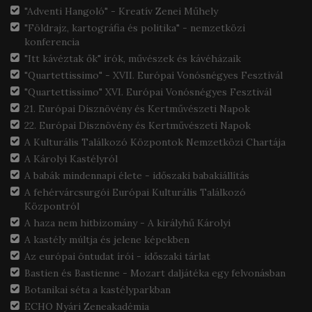
"Adventi Hangoló" - Kreatív Zenei Műhely
"Földrajz, kartográfia és politika" - nemzetközi
konferencia
"Itt kávéztak ők" írók, művészek és kávéházaik
"Quartettissimo" - XVII. Európai Vonósnégyes Fesztivál
"Quartettissimo" XVI. Európai Vonósnégyes Fesztivál
21. Európai Dísznövény és Kertművészeti Napok
22. Európai Dísznövény és Kertművészeti Napok
A Kulturális Találkozó Központok Nemzetközi Chartája
A Károlyi Kastélyról
A babák mindennapi élete - időszaki babakiállítás
A fehérvárcsurgói Európai Kulturális Találkozó
Központról
A haza nem hitbizomány - A királyhű Károlyi
A kastély múltja és jelene képekben
Az európai öntudat írói - időszaki tárlat
Bastien és Bastienne - Mozart daljátéka egy felvonásban
Botanikai séta a kastélyparkban
ECHO Nyári Zeneakadémia