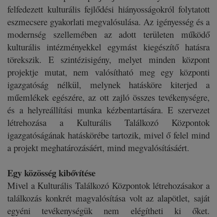
felfedezett kulturális fejlődési hiányosságokról folytatott
eszmecsere gyakorlati megvalósulása. Az igényesség és a
modernség szellemében az adott területen működő
kulturális intézményekkel egymást kiegészítő hatásra
törekszik. E szintézisigény, melyet minden központ
projektje mutat, nem valósítható meg egy központi
igazgatóság nélkül, melynek hatásköre kiterjed a
műemlékek egészére, az ott zajló összes tevékenységre,
és a helyreállítási munka kézbentartására. E szervezet
létrehozása a Kulturális Találkozó Központok
igazgatóságának hatáskörébe tartozik, mivel ő felel mind
a projekt meghatározásáért, mind megvalósításáért.
Egy közösség kibővítése
Mivel a Kulturális Találkozó Központok létrehozásakor a
találkozás konkrét magvalósítása volt az alapötlet, saját
egyéni tevékenységük nem elégítheti ki őket.