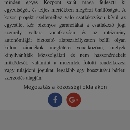
minden egyes Központ saját maga fejleszti ki
egyediségét, és teljes mértékben megőrzi önállóságát. A
közös projekt szelleméhez való csatlakozáson kívül az
egyesület kér bizonyos garanciákat a csatlakozó jogi
személy voltára vonatkozóan és az intézmény
autonómiáját biztosító alapszabályzaton belül olyan
külön záradékok meglétére vonatkozóan, melyek
kinyilvánítják közszolgálati és nem haszonérdekelt
működését, valamint a műemlék fölötti rendelkezési
vagy tulajdoni jogukat, legalább egy hosszútávú bérleti
szerződés alapján.
Megosztás a közösségi oldalakon