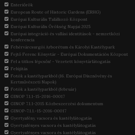
Enteriőrök
European Route of Historic Gardens (ERHG)
Európai Kulturális Találkozó Központ
Európai Kulturális Örökség Napjai 2025
Európai integráció és vallási identitások - nemzetközi
konferencia
Fehérvárcsurgói Arborétum és Károlyi Kastélypark
Fejtő Ferenc Könyvtár - Európai Dokumentációs Központ
Fel a titkos lépcsőn! - Vezetett könyvtárlátogatás
Felújítás
Fotók a kastélyparkból (16. Európai Dísznövény és
Kertművészeti Napok)
Fotók a kastélyparkból (február)
GINOP 7.1.1-15-2016-00017
GINOP 7.1.1-2015 Közbeszerzési dokumentum
GINOP-7.1.1.-15-2016-00017
Gyertyafény, vacsora és kastélylátogatás
Gyertyafényes vacsora és kastélylátogatás
Gyertyafényes vacsora és kastélylátogatás