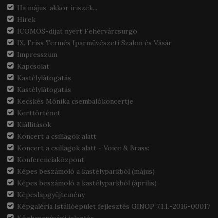
Ha május, akkor íriszek...
Hírek
ICOMOS-díjat nyert Fehérvárcsurgó
IX. Friss Termés Iparművészeti Szalon és Vásár
Impresszum
Kapcsolat
Kastélylátogatás
Kastélylátogatás
Kecskés Mónika csembalókoncertje
Kerttörténet
Kiállítások
Koncert a csillagok alatt
Koncert a csillagok alatt - Voice & Brass:
Konferenciaközpont
Képes beszámoló a kastélyparkból (május)
Képes beszámoló a kastélyparkból (április)
Képeslapgyűjtemény
Képgaléria Istállóépület fejlesztés GINOP 7.1.1.-2016-00017