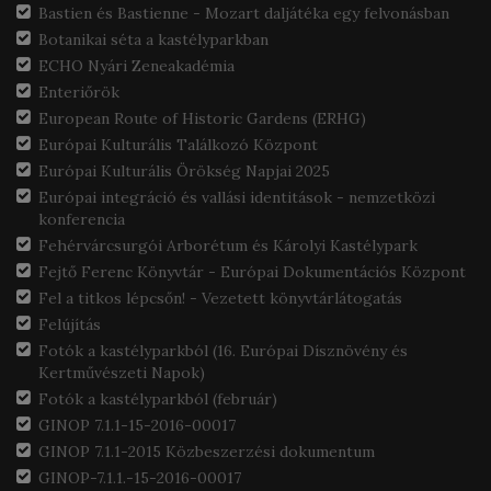
Bastien és Bastienne - Mozart daljátéka egy felvonásban
Botanikai séta a kastélyparkban
ECHO Nyári Zeneakadémia
Enteriőrök
European Route of Historic Gardens (ERHG)
Európai Kulturális Találkozó Központ
Európai Kulturális Örökség Napjai 2025
Európai integráció és vallási identitások - nemzetközi
konferencia
Fehérvárcsurgói Arborétum és Károlyi Kastélypark
Fejtő Ferenc Könyvtár - Európai Dokumentációs Központ
Fel a titkos lépcsőn! - Vezetett könyvtárlátogatás
Felújítás
Fotók a kastélyparkból (16. Európai Dísznövény és
Kertművészeti Napok)
Fotók a kastélyparkból (február)
GINOP 7.1.1-15-2016-00017
GINOP 7.1.1-2015 Közbeszerzési dokumentum
GINOP-7.1.1.-15-2016-00017