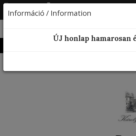
HU
info@karolyikastely.hu
+36 21 3110426
Információ / Information
ÚJ honlap hamarosan é
Menü
PROGRAMOK 2025