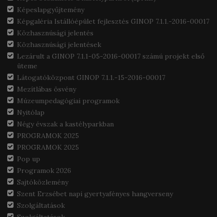
Képeslapgyűjtemény
Képgaléria Istállóépület fejlesztés GINOP 7.1.1.-2016-00017
Közhasznúsági jelentés
Közhasznúsági jelentések
Lezárult a GINOP 7.1.1-05-2016-00017 számú projekt első
üteme
Látogatóközpont GINOP 7.1.1.-15-2016-00017
Mezítlábas ösvény
Múzeumpedagógiai programok
Nyitólap
Négy évszak a kastélyparkban
PROGRAMOK 2025
PROGRAMOK 2025
Pop up
Programok 2026
Sajtóközlemény
Szent Erzsébet napi gyertyafényes hangverseny
Szolgáltatások