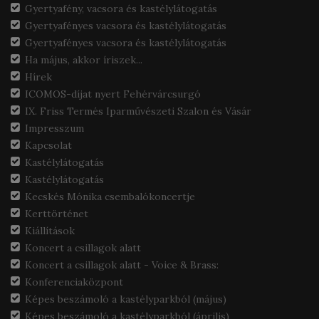
Gyertyafény, vacsora és kastélylátogatás
Gyertyafényes vacsora és kastélylátogatás
Gyertyafényes vacsora és kastélylátogatás
Ha május, akkor íriszek...
Hírek
ICOMOS-díjat nyert Fehérvárcsurgó
IX. Friss Termés Iparművészeti Szalon és Vásár
Impresszum
Kapcsolat
Kastélylátogatás
Kastélylátogatás
Kecskés Mónika csembalókoncertje
Kerttörténet
Kiállítások
Koncert a csillagok alatt
Koncert a csillagok alatt - Voice & Brass:
Konferenciaközpont
Képes beszámoló a kastélyparkból (május)
Képes beszámoló a kastélyparkból (április)