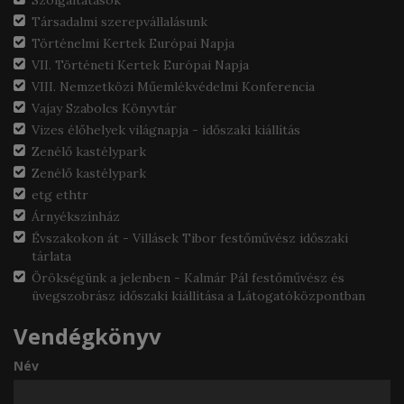
Szolgáltatások
Társadalmi szerepvállalásunk
Történelmi Kertek Európai Napja
VII. Történeti Kertek Európai Napja
VIII. Nemzetközi Műemlékvédelmi Konferencia
Vajay Szabolcs Könyvtár
Vizes élőhelyek világnapja - időszaki kiállítás
Zenélő kastélypark
Zenélő kastélypark
etg ethtr
Árnyékszínház
Évszakokon át - Villásek Tibor festőművész időszaki
tárlata
Örökségünk a jelenben - Kalmár Pál festőművész és
üvegszobrász időszaki kiállítása a Látogatóközpontban
Vendégkönyv
Név