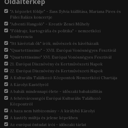
Oldaltérkép
"A képzelet földje" - Sass Sylvia kiállítása, Mariana Pires és
Fülei Balázs koncertje
"Adventi Hangoló" - Kreatív Zenei Műhely
"Földrajz, kartográfia és politika" - nemzetközi
konferencia
"Itt kávéztak ők" írók, művészek és kávéházaik
"Quartettissimo" - XVII. Európai Vonósnégyes Fesztivál
"Quartettissimo" XVI. Európai Vonósnégyes Fesztivál
21. Európai Dísznövény és Kertművészeti Napok
22. Európai Dísznövény és Kertművészeti Napok
A Kulturális Találkozó Központok Nemzetközi Chartája
A Károlyi Kastélyról
A babák mindennapi élete - időszaki babakiállítás
A fehérvárcsurgói Európai Kulturális Találkozó
Központról
A haza nem hitbizomány - A királyhű Károlyi
A kastély múltja és jelene képekben
Az európai öntudat írói - időszaki tárlat