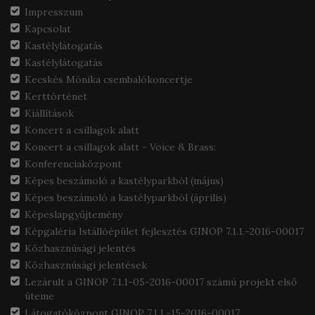
Impresszum
Kapcsolat
Kastélylátogatás
Kastélylátogatás
Kecskés Mónika csembalókoncertje
Kerttörténet
Kiállítások
Koncert a csillagok alatt
Koncert a csillagok alatt - Voice & Brass:
Konferenciaközpont
Képes beszámoló a kastélyparkból (május)
Képes beszámoló a kastélyparkból (április)
Képeslapgyűjtemény
Képgaléria Istállóépület fejlesztés GINOP 7.1.1.-2016-00017
Közhasznúsági jelentés
Közhasznúsági jelentések
Lezárult a GINOP 7.1.1-05-2016-00017 számú projekt első
üteme
Látogatóközpont GINOP 7.1.1.-15-2016-00017