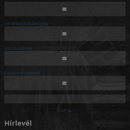
info@karolyikastely.hu
+36 21 3110426
Facebook oldalunk
YouTube
Hírlevél