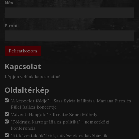
Név
E-mail
Kapcsolat
Lépjen velünk kapcsolatba!
Oldaltérkép
"A képzelet földje" - Sass Sylvia kiállítása, Mariana Pires és
Fülei Balázs koncertje
"Adventi Hangoló" - Kreatív Zenei Műhely
"Földrajz, kartográfia és politika" - nemzetközi
konferencia
"Itt kávéztak ők" írók, művészek és kávéházaik