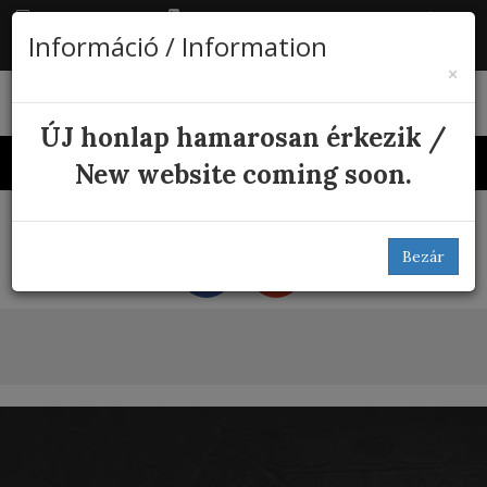
HU
info@karolyikastely.hu
+36 21 3110426
Információ / Information
×
ÚJ honlap hamarosan érkezik /
Menü
New website coming soon.
Megosztás a közösségi oldalakon
Bezár