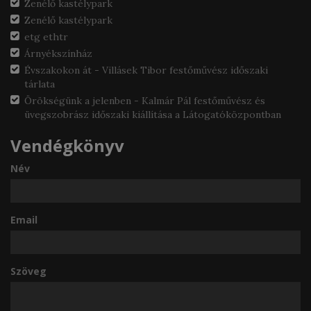
Zenélő kastélypark
Zenélő kastélypark
etg ethtr
Árnyékszínház
Évszakokon át - Villásek Tibor festőművész időszaki
tárlata
Örökségünk a jelenben - Kalmár Pál festőművész és
üvegszobrász időszaki kiállítása a Látogatóközpontban
Vendégkönyv
Név
Email
Szöveg