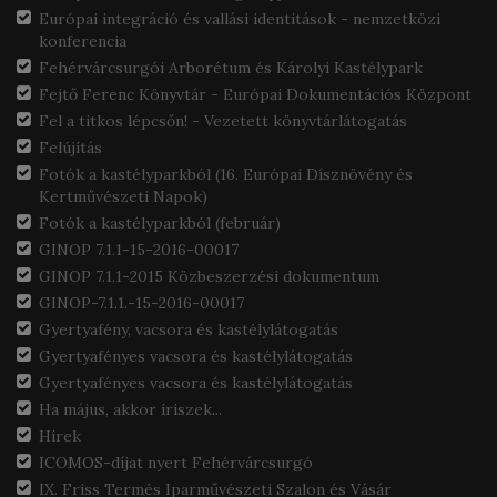
Európai integráció és vallási identitások - nemzetközi
konferencia
Fehérvárcsurgói Arborétum és Károlyi Kastélypark
Fejtő Ferenc Könyvtár - Európai Dokumentációs Központ
Fel a titkos lépcsőn! - Vezetett könyvtárlátogatás
Felújítás
Fotók a kastélyparkból (16. Európai Dísznövény és
Kertművészeti Napok)
Fotók a kastélyparkból (február)
GINOP 7.1.1-15-2016-00017
GINOP 7.1.1-2015 Közbeszerzési dokumentum
GINOP-7.1.1.-15-2016-00017
Gyertyafény, vacsora és kastélylátogatás
Gyertyafényes vacsora és kastélylátogatás
Gyertyafényes vacsora és kastélylátogatás
Ha május, akkor íriszek...
Hírek
ICOMOS-díjat nyert Fehérvárcsurgó
IX. Friss Termés Iparművészeti Szalon és Vásár