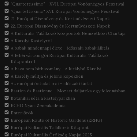
"Quartettissimo" - XVII. Európai Vonósnégyes Fesztivál
"Quartettissimo" XVI. Európai Vonósnégyes Fesztivál
21. Európai Dísznövény és Kertművészeti Napok
22. Európai Dísznövény és Kertművészeti Napok
A Kulturális Találkozó Központok Nemzetközi Chartája
A Károlyi Kastélyról
A babák mindennapi élete - időszaki babakiállítás
A fehérvárcsurgói Európai Kulturális Találkozó
Központról
A haza nem hitbizomány - A királyhű Károlyi
A kastély múltja és jelene képekben
Az európai öntudat írói - időszaki tárlat
Bastien és Bastienne - Mozart daljátéka egy felvonásban
Botanikai séta a kastélyparkban
ECHO Nyári Zeneakadémia
Enteriőrök
European Route of Historic Gardens (ERHG)
Európai Kulturális Találkozó Központ
Európai Kulturális Örökség Napjai 2025